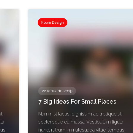
Room Design
22 ianuarie 2019
7 Big Ideas For Small Places
t,
Nam nisl lacus, dignissim ac tristique ut,
la
scelerisque eu massa. Vestibulum ligula
pus
nunc, rutrum in malesuada vitae, tempus