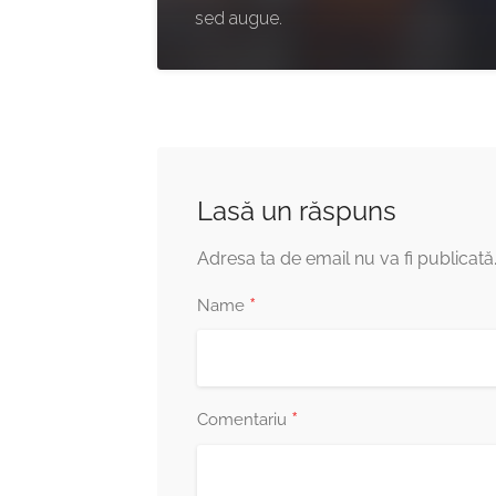
sed augue.
Lasă un răspuns
Adresa ta de email nu va fi publicată
*
Name
*
Comentariu