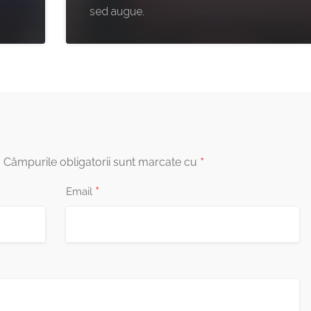
sed augue.
*
.
Câmpurile obligatorii sunt marcate cu
*
Email