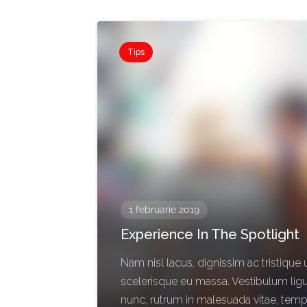
Tips
1 februarie 2019
Experience In The Spotlight
Nam nisl lacus, dignissim ac tristique u
scelerisque eu massa. Vestibulum ligu
nunc, rutrum in malesuada vitae, tem