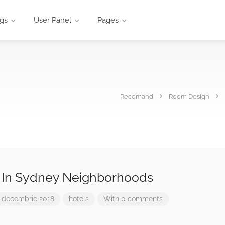
ngs
User Panel
Pages
Recomand
Room Design
 In Sydney Neighborhoods
 decembrie 2018
hotels
With 0 comments