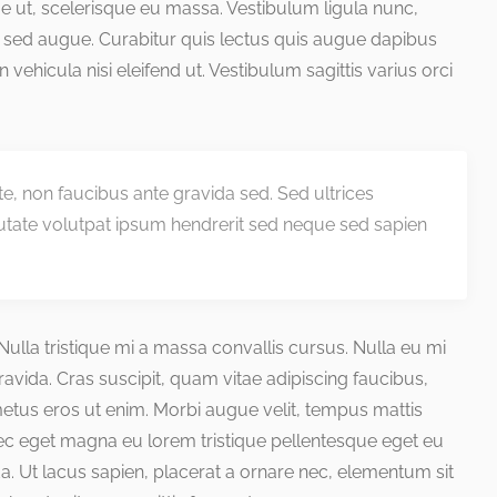
que ut, scelerisque eu massa. Vestibulum ligula nunc,
 sed augue. Curabitur quis lectus quis augue dapibus
 in vehicula nisi eleifend ut. Vestibulum sagittis varius orci
nte, non faucibus ante gravida sed. Sed ultrices
utate volutpat ipsum hendrerit sed neque sed sapien
. Nulla tristique mi a massa convallis cursus. Nulla eu mi
ida. Cras suscipit, quam vitae adipiscing faucibus,
 metus eros ut enim. Morbi augue velit, tempus mattis
nec eget magna eu lorem tristique pellentesque eget eu
a. Ut lacus sapien, placerat a ornare nec, elementum sit